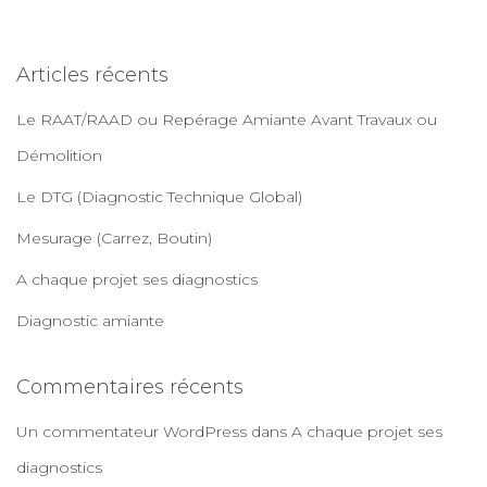
c
h
e
Articles récents
r
c
Le RAAT/RAAD ou Repérage Amiante Avant Travaux ou
h
e
Démolition
r
Le DTG (Diagnostic Technique Global)
:
Mesurage (Carrez, Boutin)
A chaque projet ses diagnostics
Diagnostic amiante
Commentaires récents
Un commentateur WordPress
dans
A chaque projet ses
diagnostics