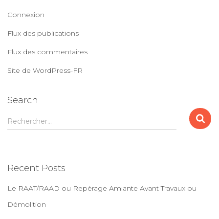
Connexion
Flux des publications
Flux des commentaires
Site de WordPress-FR
Search
R
Rechercher…
e
c
h
e
Recent Posts
r
c
Le RAAT/RAAD ou Repérage Amiante Avant Travaux ou
h
e
Démolition
r