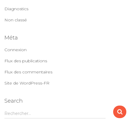
Diagnostics
Non classé
Méta
Connexion
Flux des publications
Flux des commentaires
Site de WordPress-FR
Search
R
Rechercher…
e
c
h