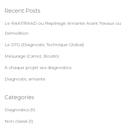
e
Recent Posts
r
c
Le RAAT/RAAD ou Repérage Amiante Avant Travaux ou
h
e
Démolition
r
Le DTG (Diagnostic Technique Global)
:
Mesurage (Carrez, Boutin)
A chaque projet ses diagnostics
Diagnostic amiante
Categories
Diagnostics
(9)
Non classé
(1)