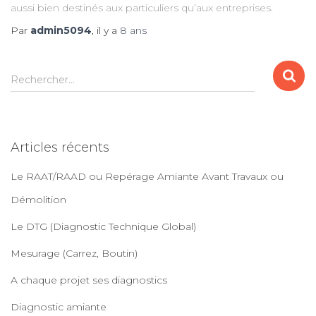
aussi bien destinés aux particuliers qu’aux entreprises.
Par
admin5094
, il y a
8 ans
R
Rechercher…
e
c
h
e
Articles récents
r
c
Le RAAT/RAAD ou Repérage Amiante Avant Travaux ou
h
e
Démolition
r
Le DTG (Diagnostic Technique Global)
:
Mesurage (Carrez, Boutin)
A chaque projet ses diagnostics
Diagnostic amiante