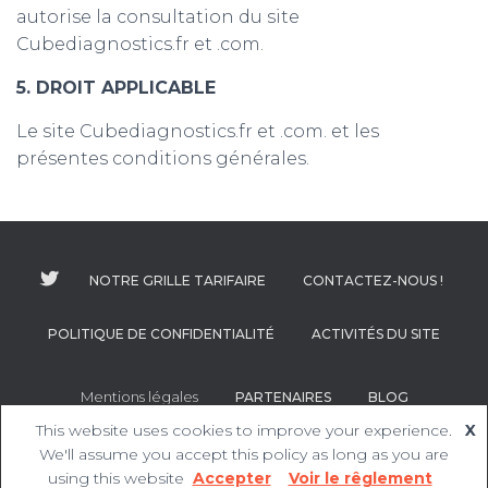
autorise la consultation du site
Cubediagnostics.fr et .com.
5. DROIT APPLICABLE
Le site Cubediagnostics.fr et .com. et les
présentes conditions générales.
NOTRE GRILLE TARIFAIRE
CONTACTEZ-NOUS !
POLITIQUE DE CONFIDENTIALITÉ
ACTIVITÉS DU SITE
Mentions légales
PARTENAIRES
BLOG
This website uses cookies to improve your experience.
X
We'll assume you accept this policy as long as you are
SASU CubeDiagnostics 36, rue de l'abbé Groult 75015 Paris
using this website
Accepter
Voir le rêglement