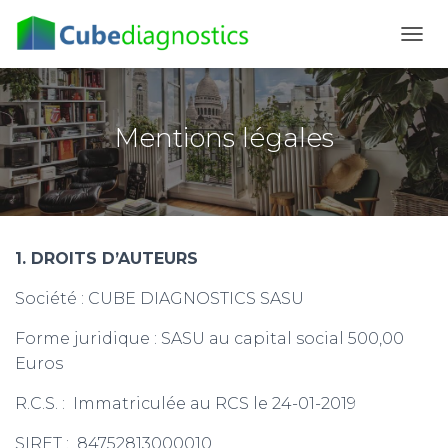
D
É
P
L
I
Mentions légales
E
R
L
A
N
A
1. DROITS D’AUTEURS
V
I
Société : CUBE DIAGNOSTICS SASU
G
A
T
Forme juridique : SASU au capital social 500,00
I
Euros
O
N
R.C.S. : Immatriculée au RCS le 24-01-2019
SIRET : 84752813000010