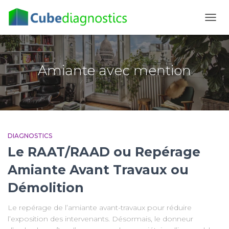
DÉPL
LA
NAVI
Amiante avec mention
DIAGNOSTICS
Le RAAT/RAAD ou Repérage
Amiante Avant Travaux ou
Démolition
Le repérage de l’amiante avant-travaux pour réduire
l’exposition des intervenants. Désormais, le donneur