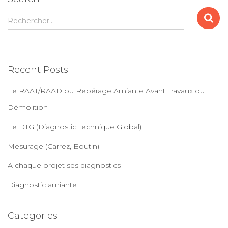
R
Rechercher…
e
c
h
e
Recent Posts
r
c
Le RAAT/RAAD ou Repérage Amiante Avant Travaux ou
h
e
Démolition
r
Le DTG (Diagnostic Technique Global)
:
Mesurage (Carrez, Boutin)
A chaque projet ses diagnostics
Diagnostic amiante
Categories