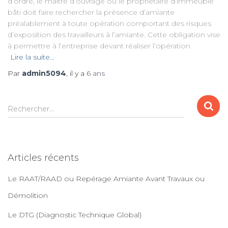
d’ordre, le maître d’ouvrage ou le propriétaire d’immeuble
bâti doit faire rechercher la présence d’amiante
préalablement à toute opération comportant des risques
d’exposition des travailleurs à l’amiante. Cette obligation vise
à permettre à l’entreprise devant réaliser l’opération
Lire la suite…
Par
admin5094
, il y a
6 ans
R
Rechercher…
e
c
h
e
Articles récents
r
c
Le RAAT/RAAD ou Repérage Amiante Avant Travaux ou
h
e
Démolition
r
Le DTG (Diagnostic Technique Global)